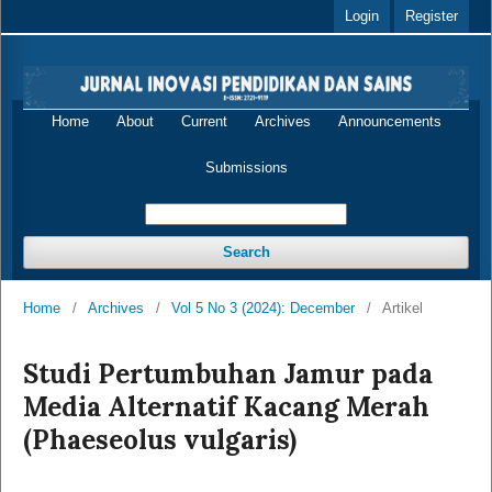
Login
Register
Home
About
Current
Archives
Announcements
Submissions
Search
Home
/
Archives
/
Vol 5 No 3 (2024): December
/
Artikel
Studi Pertumbuhan Jamur pada
Media Alternatif Kacang Merah
(Phaeseolus vulgaris)